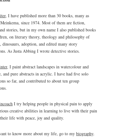
iter
, I have published more than 30 books, many as
Meinkema, since 1974. Most of them are fiction,
and stories, but in my own name I also published books
ldren, on literary theory, theology and philosophy of
n, dinosaurs, adoption, and edited many story
ions. As Justa Abbing I wrote detective stories.
inter
, I paint abstract landscapes in watercolour and
, and pure abstracts in acrylic. I have had five solo
ions so far, and contributed to about ten group
ions.
incoach
I try helping people in physical pain to apply
rious creative abilities in learning to live with their pain
 their life with peace, joy and quality.
want to know more about my life, go to my
biography
.