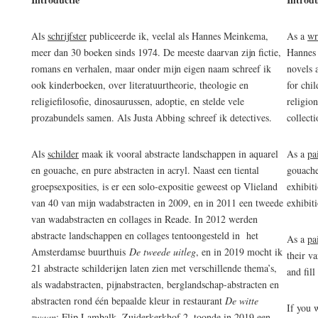
Als
schrijfster
publiceerde ik, veelal als Hannes Meinkema,
As a
wr
meer dan 30 boeken sinds 1974. De meeste daarvan zijn fictie,
Hannes 
romans en verhalen, maar onder mijn eigen naam schreef ik
novels 
ook kinderboeken, over literatuurtheorie, theologie en
for chi
religiefilosofie, dinosaurussen, adoptie, en stelde vele
religio
prozabundels samen. Als Justa Abbing schreef ik detectives.
collect
Als
schilder
maak ik vooral abstracte landschappen in aquarel
As a
pa
en gouache, en pure abstracten in acryl. Naast een tiental
gouache
groepsexposities, is er een solo-expositie geweest op Vlieland
exhibit
van 40 van mijn wadabstracten in 2009, en in 2011 een tweede
exhibit
van wadabstracten en collages in Reade. In 2012 werden
abstracte landschappen en collages tentoongesteld in het
As a
pa
Amsterdamse buurthuis
De tweede uitleg
, en in 2019 mocht ik
their va
21 abstracte schilderijen laten zien met verschillende thema’s,
and fill
als wadabstracten, pijnabstracten, berglandschap-abstracten en
abstracten rond één bepaalde kleur in restaurant
De witte
If you 
zwaan
; Flip Lambalk, Zuiderkerkhof 2, toonde in 2019 een